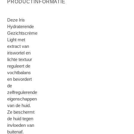
PRODUCTINFORMATIE
Deze Iris
Hydraterende
Gezichtscrème
Light met
extract van
iriswortel en
lichte textuur
reguleert de
vochtbalans
en bevordert
de
zelfregulerende
eigenschappen
van de huid.
Ze beschermt
de huid tegen
invloeden van
buitenaf.