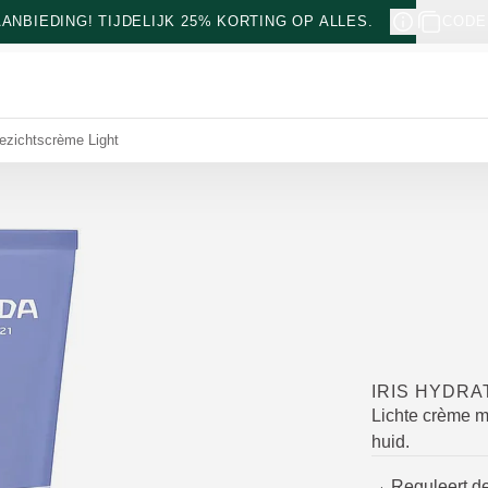
NBIEDING! TIJDELIJK 25% KORTING OP ALLES.
CODE
Gezichtscrème Light
IRIS HYDR
Lichte crème m
huid.
Reguleert d