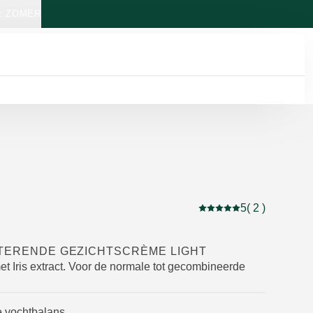
: ZOMER
5
( 2 )
Beoordeling: 5 van 5 b
ATERENDE GEZICHTSCRÈME LIGHT
et Iris extract. Voor de normale tot gecombineerde
e vochtbalans