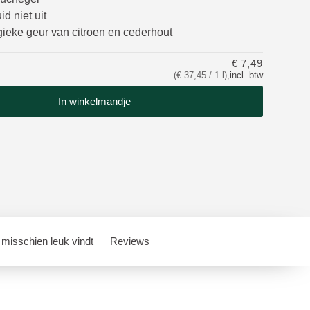
d niet uit
ieke geur van citroen en cederhout
€ 7,49
(€ 37,45 / 1 l)
,
incl. btw
In winkelmandje
 misschien leuk vindt
Reviews