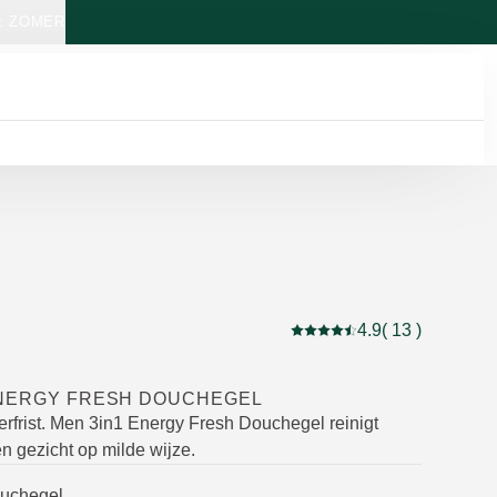
: ZOMER
4.9
( 13 )
Beoordeling: 4.9 van 5 be
ENERGY FRESH DOUCHEGEL
verfrist. Men 3in1 Energy Fresh Douchegel reinigt
n gezicht op milde wijze.
ouchegel