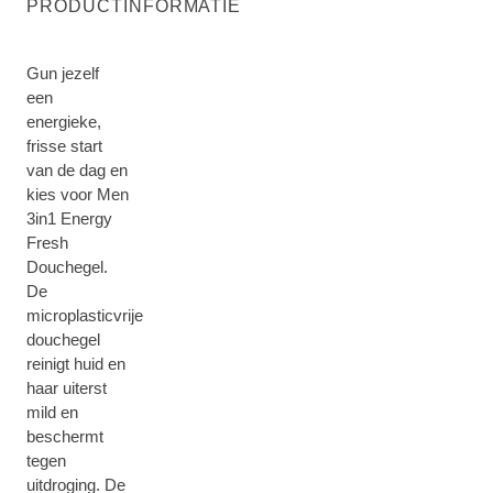
PRODUCTINFORMATIE
Gun jezelf
een
energieke,
frisse start
van de dag en
kies voor Men
3in1 Energy
Fresh
Douchegel.
De
microplasticvrije
douchegel
reinigt huid en
haar uiterst
mild en
beschermt
tegen
uitdroging. De