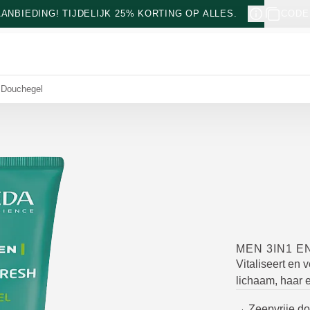
NBIEDING! TIJDELIJK 25% KORTING OP ALLES.
CODE
 Douchegel
MEN 3IN1 
Vitaliseert en 
lichaam, haar e
Zeepvrije d