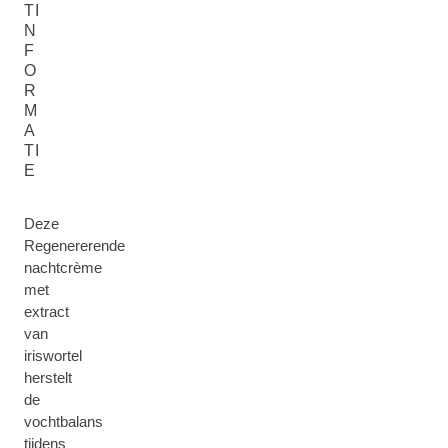
TI
N
F
O
R
M
A
TI
E
Deze
Regenererende
nachtcrème
met
extract
van
iriswortel
herstelt
de
vochtbalans
tijdens