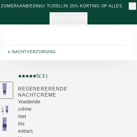
Naar hoofdinhoud gaan
ZOMERAANBIEDING! TIJDELIJK 25% KORTING OP ALLES.
CODE: ZOMER
NACHTVERZORGING
5
( 3 )
Beoordeling: 5 van 5 beoordeeld door 3 personen
REGENERERENDE
NACHTCRÈME
Voedende
crème
met
Iris
extract.