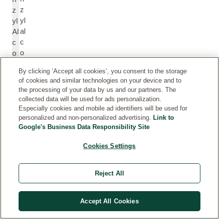
z
z
yl
yl
al
Al
c
c
o
o
h
h
By clicking ‘Accept all cookies’, you consent to the storage
ol
ol
of cookies and similar technologies on your device and to
the processing of your data by us and our partners. The
collected data will be used for ads personalization.
G
G
Especially cookies and mobile ad identifiers will be used for
er
er
personalized and non-personalized advertising.
Link to
a
a
Google's Business Data Responsibility Site
ni
ni
ol
ol
Cookies Settings
Ci
Ci
Reject All
tr
tr
al
al
Accept All Cookies