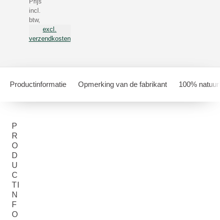
Prijs
incl.
btw,
excl.
verzendkosten
Productinformatie
Opmerking van de fabrikant
100% natuurl
P
R
O
D
U
C
TI
N
F
O