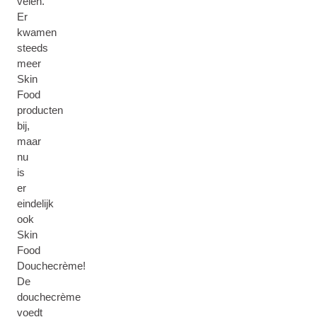
velen.
Er
kwamen
steeds
meer
Skin
Food
producten
bij,
maar
nu
is
er
eindelijk
ook
Skin
Food
Douchecrème!
De
douchecrème
voedt