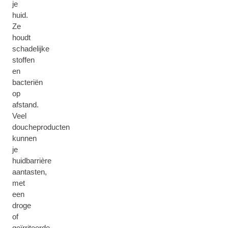
je
huid.
Ze
houdt
schadelijke
stoffen
en
bacteriën
op
afstand.
Veel
doucheproducten
kunnen
je
huidbarrière
aantasten,
met
een
droge
of
geïrriteerde