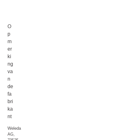
O
p
m
er
ki
ng
va
n
de
fa
bri
ka
nt
Weleda
AG,