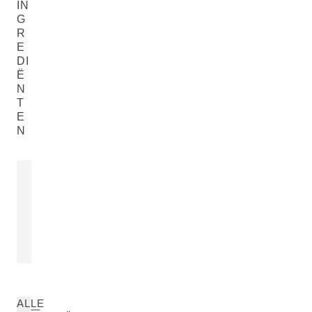
IN
G
R
E
DI
Ë
N
T
E
N
EXTRACT VAN ROZEMARIJN
EXTRACT 
BLAD
KAMILLEB
Rosmarinus Officinalis (Rosemary)
Chamomilla Rec
Leaf Extract
Flower Extract
LEES MEER
LEES MEER
ALLE