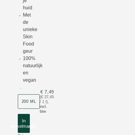
je
huid
Met
de
unieke
Skin
Food
geur
100%
natuurlijk
en
vegan
€ 7,49
(€ 37,45
Grootte
200 ML
/ 1 l)
,
incl.
btw
In
winkelmandje