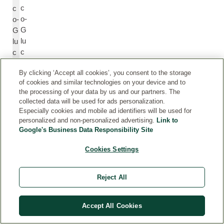
c
c
o-
o-
G
G
lu
lu
c
c
o
o
By clicking ‘Accept all cookies’, you consent to the storage
si
si
of cookies and similar technologies on your device and to
d
d
the processing of your data by us and our partners. The
e
e
collected data will be used for ads personalization.
Especially cookies and mobile ad identifiers will be used for
personalized and non-personalized advertising.
Link to
Di
Di
Google's Business Data Responsibility Site
s
s
o
o
Cookies Settings
di
di
u
u
Reject All
m
m
c
C
o
o
Accept All Cookies
c
c
o
o