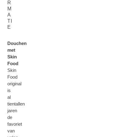
R
M
A
TI
E
Douchen
met
Skin
Food
Skin
Food
original
is
al
tientallen
jaren
de
favoriet
van