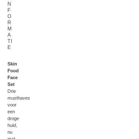
N
F
O
R
M
A
TI
E
Skin
Food
Face
Set
Drie
musthaves
voor
een
droge
huid,
nu
met