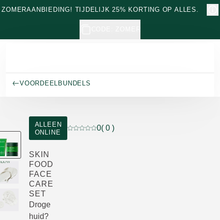
Naar hoofdinhoud gaan
ZOMERAANBIEDING! TIJDELIJK 25% KORTING OP ALLES.
CODE: ZOMER
VOORDEELBUNDELS
ALLEEN
0
( 0 )
ONLINE
Beoordeling: 0 van 5 beoordeeld door 0 pe
SKIN
FOOD
FACE
CARE
SET
Droge
huid?