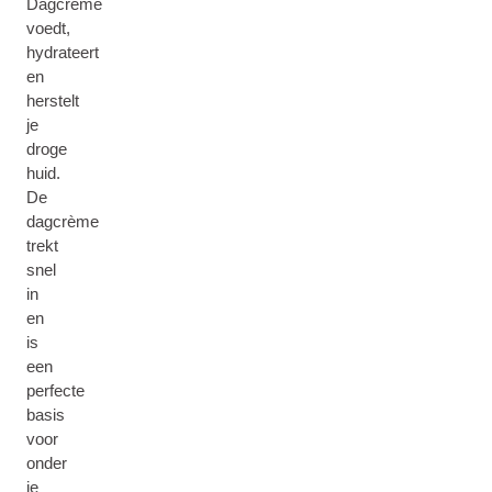
Dagcrème
voedt,
hydrateert
en
herstelt
je
droge
huid.
De
dagcrème
trekt
snel
in
en
is
een
perfecte
basis
voor
onder
je