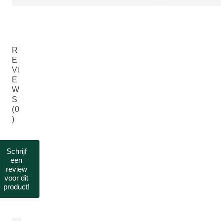
R
E
VI
E
W
S
(0
)
Schrijf
een
review
voor dit
product!