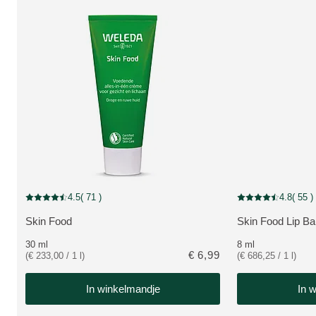
4.5
( 71 )
4.8
( 55 )
Beoordeling: 4.5 van 5 beoordeeld door 71 personen
Beoordeling: 4.8 v
Skin Food
Skin Food Lip B
BEKIJK PRODUCT:
BEKIJK PRODUC
30 ml
8 ml
€ 6,99
(€ 233,00 / 1 l)
(€ 686,25 / 1 l)
In winkelmandje
In 