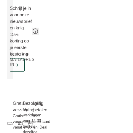
Schrijf je in
voor onze
nieuwsbrief
en krijg
15%
korting op
je eerste
bestelling
VUL JE E-
MAILADRES
IN
Gratis
Bezorging
Veilig
verzending
Op
betalen
werkdagen
Gratis
Met
voor 14:00
verzending
creditcard
besteld,
vanaf €45,-
en iDeal
dezelfde