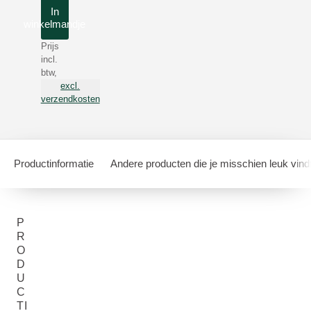
In
winkelmandje
Prijs
incl.
btw,
excl.
verzendkosten
Productinformatie
Andere producten die je misschien leuk vind
P
R
O
D
U
C
TI