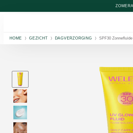
Naar hoofdinhoud gaan
ZOMERAA
HOME
GEZICHT
DAGVERZORGING
SPF30 Zonnefluïde