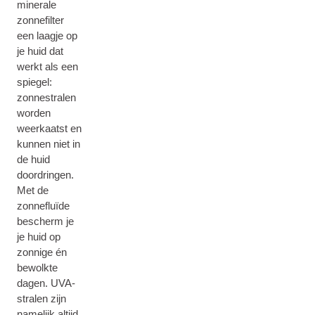
minerale
zonnefilter
een laagje op
je huid dat
werkt als een
spiegel:
zonnestralen
worden
weerkaatst en
kunnen niet in
de huid
doordringen.
Met de
zonnefluïde
bescherm je
je huid op
zonnige én
bewolkte
dagen. UVA-
stralen zijn
namelijk altijd