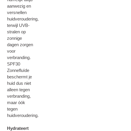
aanwezig en
versnellen
huidveroudering,
terwijl UVB-
stralen op
zonnige
dagen zorgen
voor
verbranding.
SPF30
Zonnefluïde
beschermt je
huid dus niet
alleen tegen
verbranding,
maar óók
tegen
huidveroudering.
Hydrateert