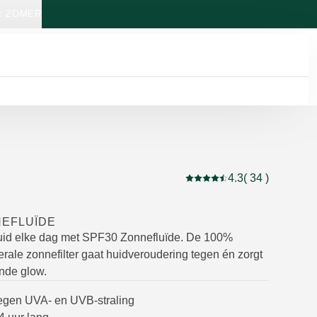
: ZOMER
4.3
( 34 )
Beoordeling: 4.3 van 5 be
NEFLUÏDE
uid elke dag met SPF30 Zonnefluïde. De 100%
erale zonnefilter gaat huidveroudering tegen én zorgt
ende glow.
egen UVA- en UVB-straling