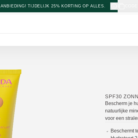
NBIEDING! TIJDELIJK 25% KORTING OP ALLES.
CODE
SPF30 ZON
Bescherm je h
natuurlijke min
voor een stral
Beschermt t