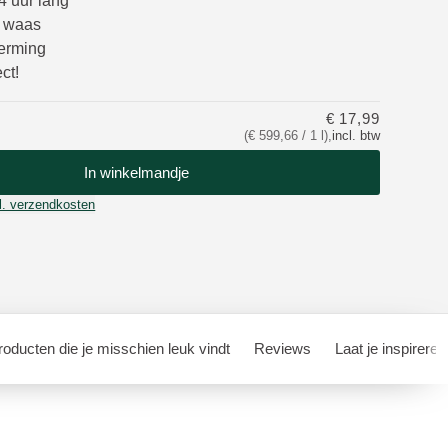
4 uur lang
e waas
erming
ct!
€ 17,99
(€ 599,66 / 1 l)
,
incl. btw
In winkelmandje
l. verzendkosten
oducten die je misschien leuk vindt
Reviews
Laat je inspireren