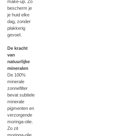
make-up. Zo
bescherm je
je huid elke
dag, zonder
plakkerig
gevoel.
De kracht
van
natuurlijke
mineralen
De 100%
minerale
zonnefilter
bevat subtiele
minerale
pigmenten en
verzorgende
moringa-olie.
Zo zit
moringa-olie