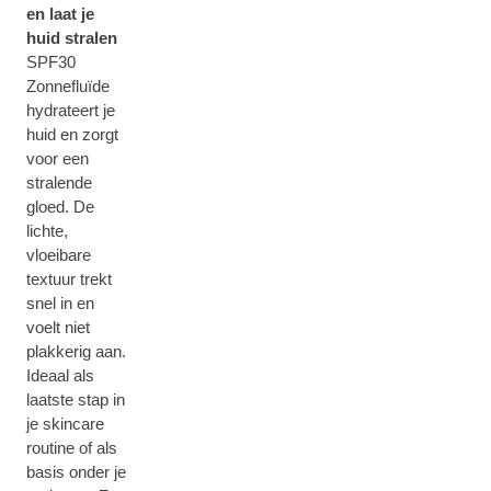
en laat je
huid stralen
SPF30
Zonnefluïde
hydrateert je
huid en zorgt
voor een
stralende
gloed. De
lichte,
vloeibare
textuur trekt
snel in en
voelt niet
plakkerig aan.
Ideaal als
laatste stap in
je skincare
routine of als
basis onder je