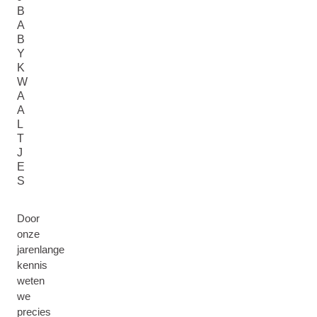
B
A
B
Y
K
W
A
A
L
T
J
E
S
Door
onze
jarenlange
kennis
weten
we
precies