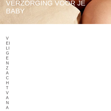
VERZORGING VOOR JE
BABY
V
EI
LI
G
E
N
Z
A
C
H
T
V
A
N
A