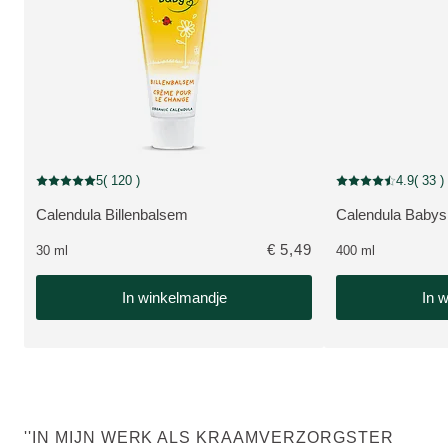
5
( 120 )
4.9
( 33 )
Beoordeling: 5 van 5 beoordeeld door 120 personen
Beoordeling: 4.9 v
Calendula Billenbalsem
Calendula Baby
BEKIJK PRODUCT:
BEKIJK PRODUC
€ 5,49
30 ml
400 ml
In winkelmandje
In 
''IN MIJN WERK ALS KRAAMVERZORGSTER