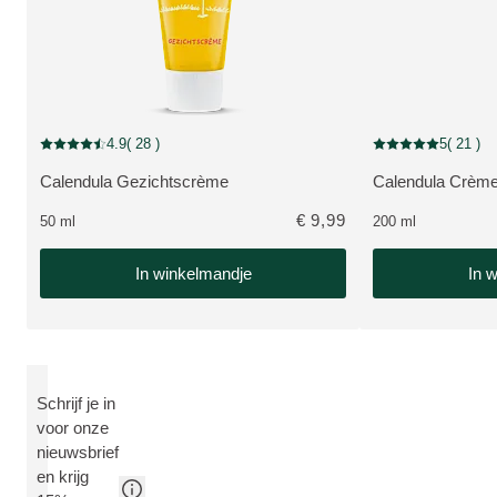
50% Korting
4.9
( 28 )
5
( 21 )
Beoordeling: 4.9 van 5 beoordeeld door 28 personen
Beoordeling: 5 van
Calendula Gezichtscrème
Calendula Crèm
BEKIJK PRODUCT:
BEKIJK PRODUC
€ 9,99
50 ml
200 ml
In winkelmandje
In 
Schrijf je in
voor onze
nieuwsbrief
en krijg