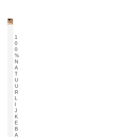
1
0
0
%
N
A
T
U
U
R
L
I
J
K
E
B
A