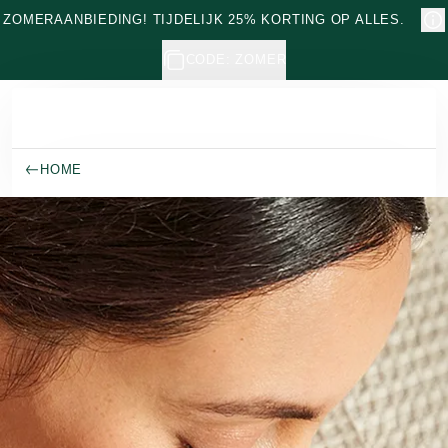
Naar hoofdinhoud gaan
ZOMERAANBIEDING! TIJDELIJK 25% KORTING OP ALLES.
CODE: ZOMER
HOME