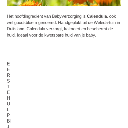
Het hoofdingrediënt van Babyverzorging is
Calendula
, ook
wel goudsbloem genoemd. Handgeplukt uit de Weleda-tuin in
Duitsland. Calendula verzorgt, kalmeert en beschermt de
huid. Ideaal voor de kwetsbare huid van je baby.
E
E
R
S
T
E
H
U
L
P
BI
J