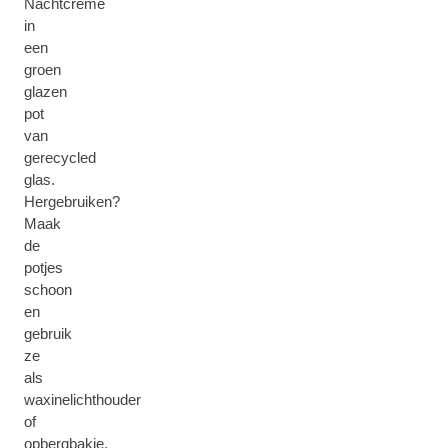
Nachtcrème
in
een
groen
glazen
pot
van
gerecycled
glas.
Hergebruiken?
Maak
de
potjes
schoon
en
gebruik
ze
als
waxinelichthouder
of
opbergbakje.