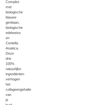
Complex
met
biologische
blauwe
gentiaan,
biologische
edelweiss
en
Centella
Asiatica.
Deze
drie
100%
natuurlijke
ingrediënten
verhogen
het
collageengehalte
van
je
huid.