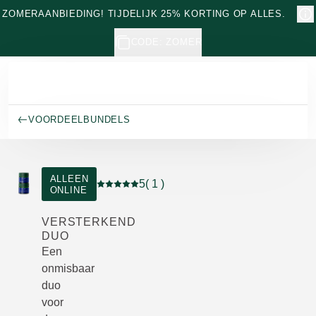
Naar hoofdinhoud gaan
ZOMERAANBIEDING! TIJDELIJK 25% KORTING OP ALLES.
CODE: ZOMER
VOORDEELBUNDELS
ALLEEN
5
( 1 )
ONLINE
Beoordeling: 5 van 5 beoordeeld door 1 pe
VERSTERKEND
DUO
Een
onmisbaar
duo
voor