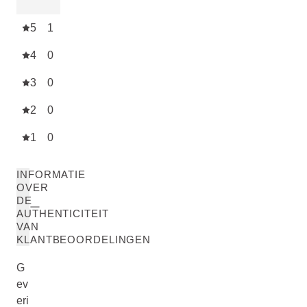
5
1
4
0
3
0
2
0
1
0
INFORMATIE
OVER
DE
AUTHENTICITEIT
VAN
KLANTBEOORDELINGEN
G
ev
eri