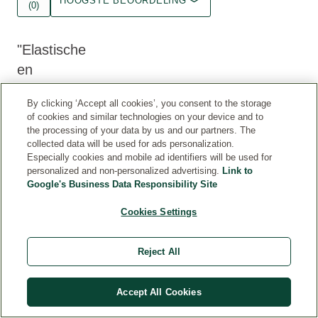
HOOGSTE BEOORDELING
(0)
Elastische
en
zachte
By clicking ‘Accept all cookies’, you consent to the storage
huid
of cookies and similar technologies on your device and to
Ik
the processing of your data by us and our partners. The
gebruikte
collected data will be used for ads personalization.
altijd
Especially cookies and mobile ad identifiers will be used for
personalized and non-personalized advertising.
Link to
een
Google's Business Data Responsibility Site
andere
natuurcosmetica-
Cookies Settings
crème,
maar
probeerde
Reject All
onlangs
voor
Accept All Cookies
het
eerst