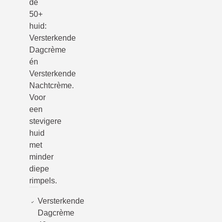
de
50+
huid:
Versterkende
Dagcrème
én
Versterkende
Nachtcrème.
Voor
een
stevigere
huid
met
minder
diepe
rimpels.
Versterkende
Dagcrème