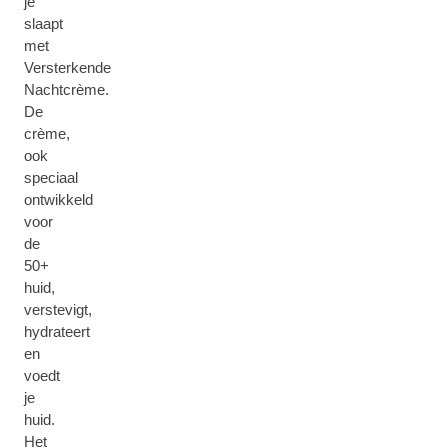
je
slaapt
met
Versterkende
Nachtcrème.
De
crème,
ook
speciaal
ontwikkeld
voor
de
50+
huid,
verstevigt,
hydrateert
en
voedt
je
huid.
Het