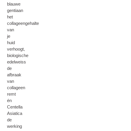
blauwe
gentiaan
het
collageengehalte
van
je
huid
verhoogt,
biologische
edelweiss
de
afbraak
van
collageen
remt
én
Centella
Asiatica
de
werking