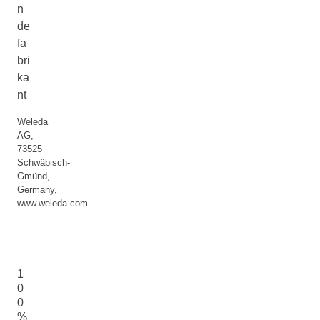
n
de
fa
bri
ka
nt
Weleda
AG,
73525
Schwäbisch-
Gmünd,
Germany,
www.weleda.com
1
0
0
%