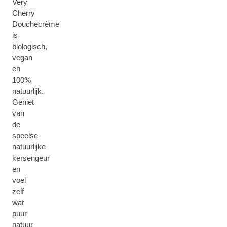
Very
Cherry
Douchecrème
is
biologisch,
vegan
en
100%
natuurlijk.
Geniet
van
de
speelse
natuurlijke
kersengeur
en
voel
zelf
wat
puur
natuur