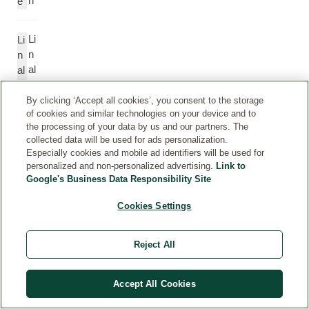
n
e
Li
Li
n
n
al
al
o
o
ol
ol
By clicking ‘Accept all cookies’, you consent to the storage
of cookies and similar technologies on your device and to
the processing of your data by us and our partners. The
G
G
collected data will be used for ads personalization.
Especially cookies and mobile ad identifiers will be used for
er
er
personalized and non-personalized advertising.
Link to
a
a
Google's Business Data Responsibility Site
ni
ni
ol
ol
Cookies Settings
C
C
Reject All
o
o
u
u
m
m
Accept All Cookies
ar
ar