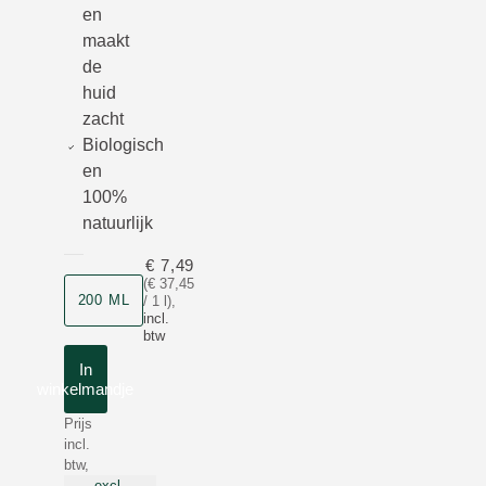
en
maakt
de
huid
zacht
Biologisch
en
100%
natuurlijk
€ 7,49
(€ 37,45
Grootte
200 ML
/ 1 l)
,
incl.
btw
In
winkelmandje
Prijs
incl.
btw,
excl.