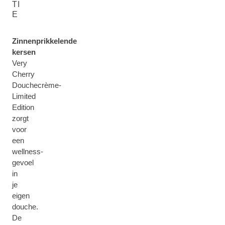
TI
E
Zinnenprikkelende
kersen
Very
Cherry
Douchecrème-
Limited
Edition
zorgt
voor
een
wellness-
gevoel
in
je
eigen
douche.
De