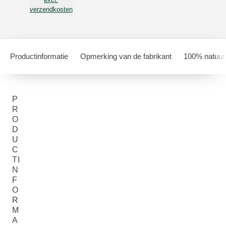
verzendkosten
Productinformatie
Opmerking van de fabrikant
100% natuurl
P
R
O
D
U
C
TI
N
F
O
R
M
A