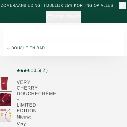
Naar hoofdinhoud gaan
ZOMERAANBIEDING! TIJDELIJK 25% KORTING OP ALLES.
CODE: ZOMER
DOUCHE EN BAD
3.5
( 2 )
Beoordeling: 3.5 van 5 beoordeeld door 2 personen
VERY
CHERRY
DOUCHECRÈME
–
LIMITED
EDITION
Nieuw:
Very