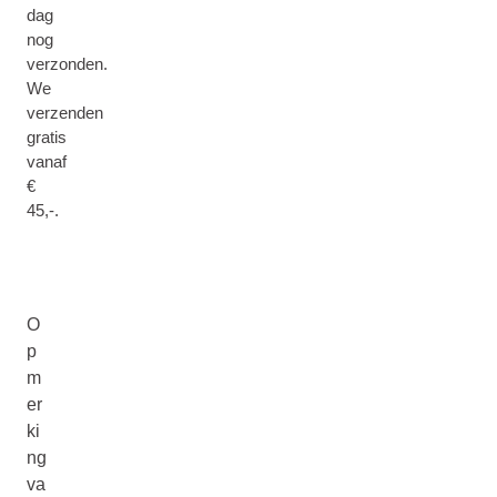
dag
nog
verzonden.
We
verzenden
gratis
vanaf
€
45,-.
O
p
m
er
ki
ng
va