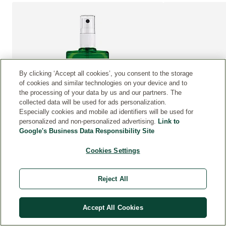
By clicking ‘Accept all cookies’, you consent to the storage
of cookies and similar technologies on your device and to
the processing of your data by us and our partners. The
collected data will be used for ads personalization.
Especially cookies and mobile ad identifiers will be used for
personalized and non-personalized advertising.
Link to
Google's Business Data Responsibility Site
4.6
( 8 )
5
( 4 )
Beoordeling: 4.6 van 5 beoordeeld door 8 personen
Beoordeling: 5 van
Cookies Settings
Citrus Deodorant Spray
Salie Deodorant 
BEKIJK PRODUCT:
BEKIJK PRODUC
Reject All
€ 14,99
100 ml
100 ml
In winkelmandje
In 
Accept All Cookies