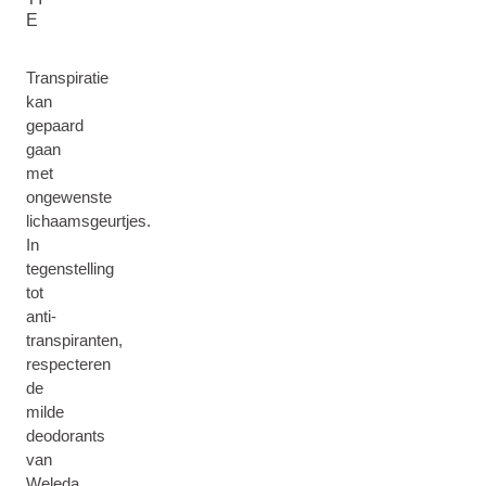
E
Transpiratie
kan
gepaard
gaan
met
ongewenste
lichaamsgeurtjes.
In
tegenstelling
tot
anti-
transpiranten,
respecteren
de
milde
deodorants
van
Weleda