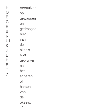
H
Verstuiven
O
op
E
gewassen
G
en
E
gedroogde
B
huid
R
van
UI
de
K
oksels.
J
Niet
E
H
gebruiken
E
na
T
het
?
scheren
of
harsen
van
de
oksels,