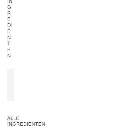
IN
G
R
E
DI
Ë
N
T
E
N
ROZENEXTRACT
Rosa Damascena Extract
LEES MEER
ALLE
INGREDIËNTEN