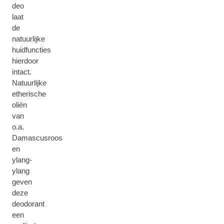
deo
laat
de
natuurlijke
huidfuncties
hierdoor
intact.
Natuurlijke
etherische
oliën
van
o.a.
Damascusroos
en
ylang-
ylang
geven
deze
deodorant
een