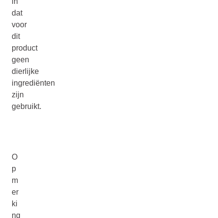
in
dat
voor
dit
product
geen
dierlijke
ingrediënten
zijn
gebruikt.
O
p
m
er
ki
ng