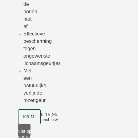
de
poriën
niet
af
Effectieve
bescherming
tegen
ongewenste
lichaamsgeurtjes
Met
een
natuurlijke,
verfijnde
rozengeur
Grootte
€ 15,99
100 ML
incl. btw
Niet op
voorraad