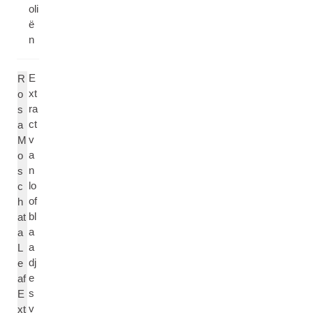
oli
ë
n
E
R
xt
o
ra
s
ct
a
v
M
a
o
n
s
lo
c
of
h
bl
at
a
a
a
L
dj
e
e
af
s
E
v
xt