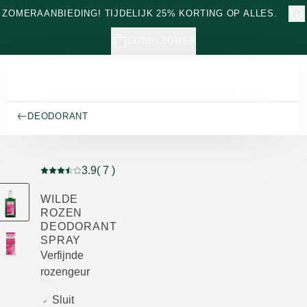
Naar hoofdinhoud gaan
ZOMERAANBIEDING! TIJDELIJK 25% KORTING OP ALLES.
CODE: ZOMER
DEODORANT
3.9
( 7 )
Beoordeling: 3.9 van 5 beoordeeld door 7 personen
WILDE
ROZEN
DEODORANT
SPRAY
Verfijnde
rozengeur
Sluit