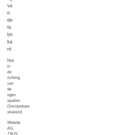
va
n
de
fa
bri
ka
nt
Niet
in
de
richting
van
de
ogen
spuiten.
Ontvlambare
vloeistof.
Weleda
AG,
73525