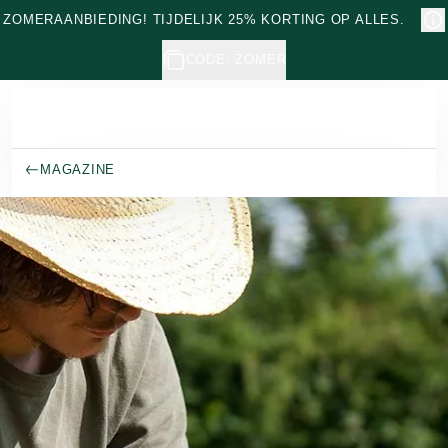
Naar hoofdinhoud gaan
ZOMERAANBIEDING! TIJDELIJK 25% KORTING OP ALLES.
CODE: ZOMER
MAGAZINE