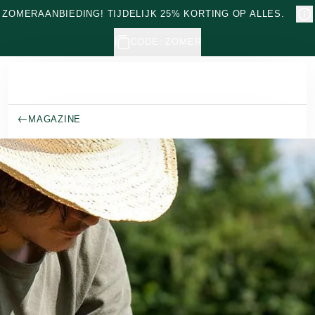
Naar hoofdinhoud gaan
ZOMERAANBIEDING! TIJDELIJK 25% KORTING OP ALLES.
CODE: ZOMER
MAGAZINE