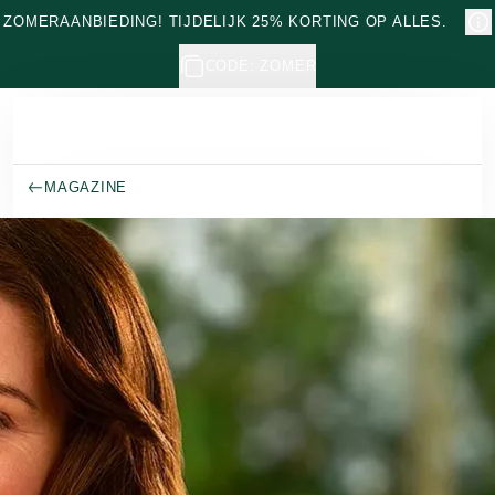
Naar hoofdinhoud gaan
ZOMERAANBIEDING! TIJDELIJK 25% KORTING OP ALLES.
CODE: ZOMER
MAGAZINE